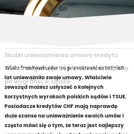
Skutki unieważnienia umowy kredytu
frankowego, czyli co dokładnie dzieje się
Wielu frankowiczów na przestrzeni ostatnich
lat unieważniło swoje umowy. Właściwie
po wygranej w sądzie
zewsząd możesz usłyszeć o kolejnych
korzystnych wyrokach polskich sądów i TSUE.
Posiadacze kredytów CHF mają naprawdę
duże szanse na unieważnienie swoich umów i
często mówi się o tym, że teraz jest najlepszy